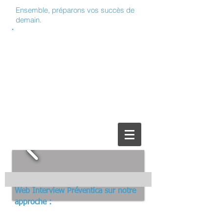
Ensemble, préparons vos succès de
demain.
Expertise et conseils en :
RSE, gouvernance,
Santé sécurité au Travail,
Posture du manager, ...
Web Interview Préventica sur notre
approche :