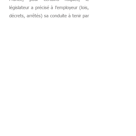
législateur a précisé à l’employeur (lois,
décrets, arrêtés) sa conduite à tenir par
des obligations particulières. Le tout
est codifié dans le Code du Travail.
Ces pratiques, ancrées sur une
approche pluridisciplinaire
,
participent à
la fois du champ organisationnel,