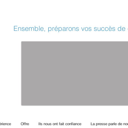
Ensemble, préparons vos succès de
rience
rience
Offre
Offre
Ils nous ont fait confiance
Ils nous ont fait confiance
La presse parle de no
La presse parle de no