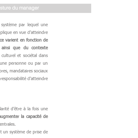
sture du manager
e système par lequel une
pplique en vue d’atteindre
e varient en fonction de
n ainsi que du contexte
culturel et sociétal dans
ar une personne ou par un
bres, mandataires sociaux
responsabilité d’atteindre
arité d’être à la fois une
ugmenter la capacité de
ntrales.
ent un système de prise de