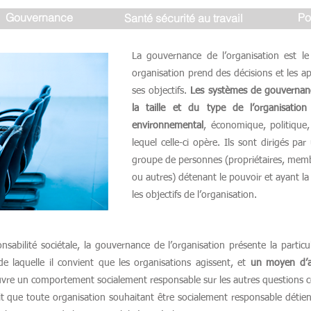
Gouvernance
Po
Santé sécurité au travail
La gouvernance de l’organisation est l
organisation prend des décisions et les a
ses objectifs.
Les systèmes de gouvernanc
la taille et du type de l’organisatio
environnemental
, économique, politique, 
lequel celle-ci opère. Ils sont dirigés p
groupe de personnes (propriétaires, mem
ou autres) détenant le pouvoir et ayant la 
les objectifs de l’organisation.
sabilité sociétale, la gouvernance de l’organisation présente la particul
e laquelle il convient que les organisations agissent, et
un moyen d’a
re un comportement socialement responsable sur les autres questions ce
fait que toute organisation souhaitant être socialement responsable déti